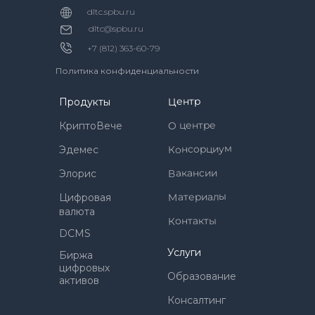
dltc.spbu.ru
dltc@spbu.ru
+7 (812) 363-60-79
Политика конфиденциальности
Центр
Продукты
О центре
КриптоВече
Консорциум
Эдемес
Вакансии
Элорис
Материалы
Цифровая
валюта
Контакты
DCMS
Услуги
Биржа
цифровых
Образование
активов
Консалтинг